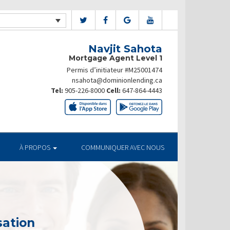
Navjit Sahota
Mortgage Agent Level 1
Permis d’initiateur #M25001474
nsahota@dominionlending.ca
Tel:
905-226-8000
Cell:
647-864-4443
À PROPOS
COMMUNIQUER AVEC NOUS
sation