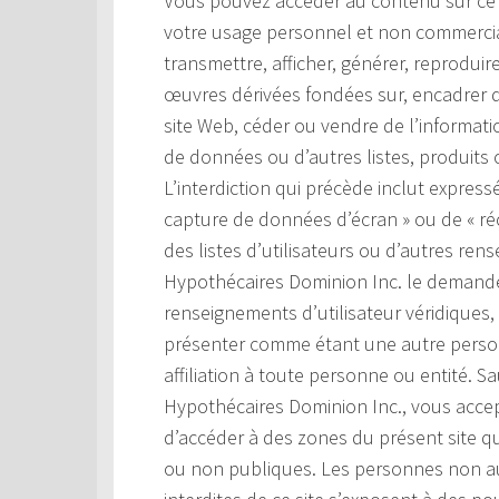
Vous pouvez accéder au contenu sur ce si
votre usage personnel et non commercial.
transmettre, afficher, générer, reproduir
œuvres dérivées fondées sur, encadrer d
site Web, céder ou vendre de l’information
de données ou d’autres listes, produits o
L’interdiction qui précède inclut expressé
capture de données d’écran » ou de « ré
des listes d’utilisateurs ou d’autres ren
Hypothécaires Dominion Inc. le demande
renseignements d’utilisateur véridiques,
présenter comme étant une autre perso
affiliation à toute personne ou entité. S
Hypothécaires Dominion Inc., vous accep
d’accéder à des zones du présent site q
ou non publiques. Les personnes non au