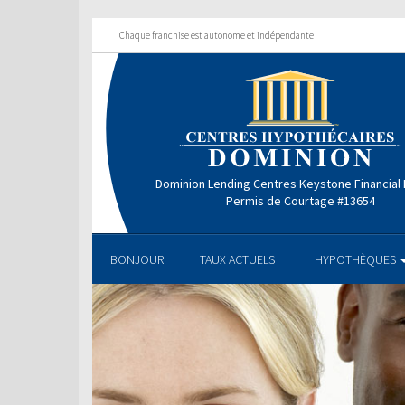
Chaque franchise est autonome et indépendante
Dominion Lending Centres Keystone Financial
Permis de Courtage #13654
BONJOUR
TAUX ACTUELS
HYPOTHÈQUES