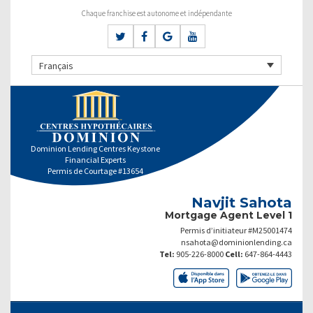
Chaque franchise est autonome et indépendante
Français
Dominion Lending Centres Keystone
Financial Experts
Permis de Courtage #13654
Navjit Sahota
Mortgage Agent Level 1
Permis d’initiateur #M25001474
nsahota@dominionlending.ca
Tel:
905-226-8000
Cell:
647-864-4443