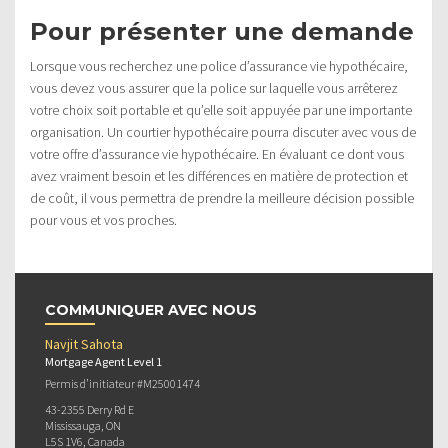
Pour présenter une demande
Lorsque vous recherchez une police d’assurance vie hypothécaire,
vous devez vous assurer que la police sur laquelle vous arrêterez
votre choix soit portable et qu’elle soit appuyée par une importante
organisation. Un courtier hypothécaire pourra discuter avec vous de
votre offre d’assurance vie hypothécaire. En évaluant ce dont vous
avez vraiment besoin et les différences en matière de protection et
de coût, il vous permettra de prendre la meilleure décision possible
pour vous et vos proches.
COMMUNIQUER AVEC NOUS
Navjit Sahota
Mortgage Agent Level 1
Permis d’initiateur #M25001474
43-2355 Derry Rd E
Mississauga, ON
L5S 1V6, Canada